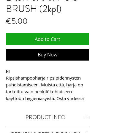
BRUSH (2kpl)
Price
€5.00
Add to Cart
Buy Now
FI
Ripsishampooharja ripsipidennysten
puhdistamiseen. Muista että, harja on
tarkoittu vain henkilökohtaiseen
käyttöön hygieniasyistä. Osta yhdessä
Lash Shampoon
kanssa.
PRODUCT INFO
Silk-Studion
valikoiduista ripsipidennystarvikkeista löy
Ripsishampooharja ripsipidennysten
dät luotettavasti tarvitsemasi.