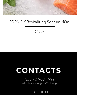
PDRN 2 K Revitalizing Seerumi 40ml
Price
€49.50
CONTACTS
+358 40 968 1999
call or text message, WhatsApp
SILK-STUDIO
NIITTAAJANKATU 9
00810 HELSINKI