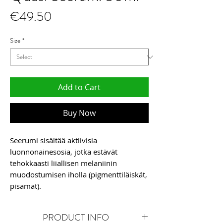
Price
€49.50
Size
*
Add to Cart
Buy Now
Seerumi sisältää aktiivisia
luonnonainesosia, jotka estävät
tehokkaasti liiallisen melaniinin
muodostumisen iholla (pigmenttiläiskät,
pisamat).
Mikä on Quasi Seerumi?
PRODUCT INFO