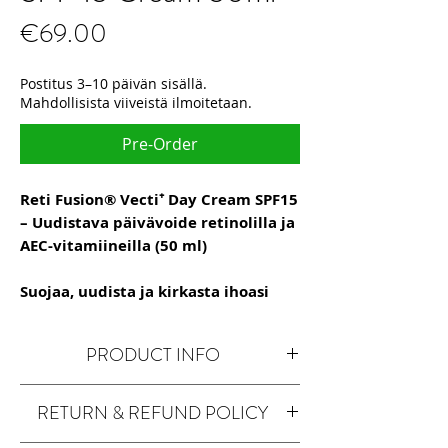
Price
€69.00
Postitus 3–10 päivän sisällä.
Mahdollisista viiveistä ilmoitetaan.
Pre-Order
Reti Fusion® Vecti⁺ Day Cream SPF15
– Uudistava päivävoide retinolilla ja
AEC-vitamiineilla (50 ml)
Suojaa, uudista ja kirkasta ihoasi
joka päivä – vahva anti-age-vaikutus
yhdistettynä aurinkosuojan tehoon.
PRODUCT INFO
Reti Fusion® Vecti⁺ Day Cream on
Day cream with vector retinol and
täyteläinen ja ravitseva päivävoide
,
RETURN & REFUND POLICY
encapsulated vitamins A, E and C
joka hyödyntää
vektoriretinoidia