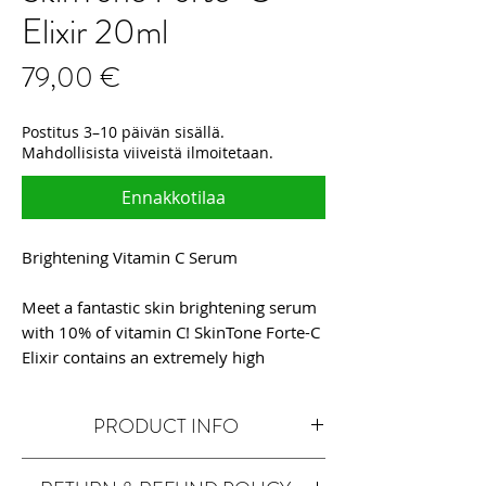
Elixir 20ml
Hinta
79,00 €
Postitus 3–10 päivän sisällä.
Mahdollisista viiveistä ilmoitetaan.
Ennakkotilaa
Brightening Vitamin C Serum
Meet a fantastic skin brightening serum
with 10% of vitamin C! SkinTone Forte-C
Elixir contains an extremely high
concentration of an active form of
vitamin C – one of the best substances
PRODUCT INFO
to fight skin discolouration! Works on
post-inflammatory, hormonal, post-sun,
Vitamin C elixir in a spherical carrier
or vascular discolouration – this product