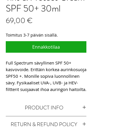
SPF 50+ 30ml
Hinta
69,00 €
Toimitus 3-7 päivän sisällä.
Ennakkotilaa
Full Spectrum sävyllinen SPF 50+
kasvovoide. Erittäin korkea aurinkosuoja
SPF50 +. Monille sopiva luonnollinen
sävy. Fysikaaliset UVA-, UVB- ja HEV-
filtterit suojaavat ihoa auringon haitoilta.
Niasiiniamidi 1 mg/g tasoittaa ihon
sävyä ja suojaa ihoa vapailta
PRODUCT INFO
radikaaleilta. Aloe vera 1 mg /g
kosteuttaa ja rauhoittaa ihoa. Sopii
The perfect solution for skin that needs
kaikille ihotyypeille ja ikäryhmille.
RETURN & REFUND POLICY
the highest level of natural protection.