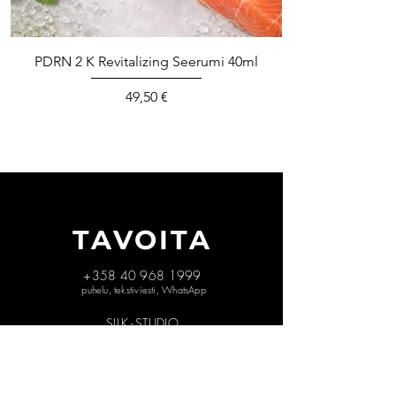
PDRN 2 K Revitalizing Seerumi 40ml
Hinta
49,50 €
TAVOITA
+35
8 40 968 1999
puhelu, tekstiviesti, WhatsApp
SILK
-
STUDIO
NIITTAAJANKATU 9
00810 HELSINKI