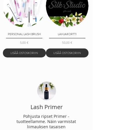
PERSONAL LASH BRUSH
LAHJAKORTTI
Hinta
Hinta
5,00 €
50,00 €
LISÄÄ OSTOSKORIIN
LISÄÄ OSTOSKORIIN
Lash Primer
Pohjusta ripset Primer -
tuotteellamme. Näin varmistat
liimauksen tasaisen