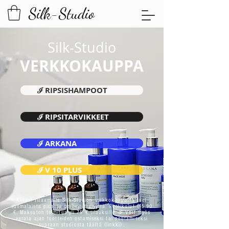
Silk-Studio
Silk-Studio
VERKKOKAUPPA
ℐ RIPSISHAMPOOT
ℐ RIPSITARVIKKEET
ℐ ARKANA
ℐ V 10 PLUS
Kiitos! Tilaamalla Silk-Studion verkkokaupasta tuet
suomalaista pien- ja perheyrittäjyyttä. Postikulut 0-5.90
€. Maksuton toimitus yli 75 € tilauksille.
ℐ Voit myös
varata ajan tuotteiden ostamiseksi tai noutamiseksi
suoraan studiosta täältä (linkki).