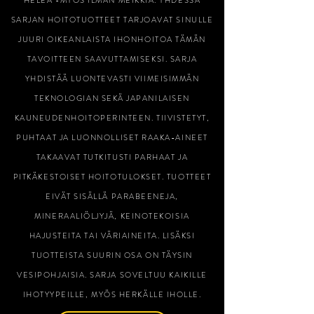
SARJAN HOITOTUOTTEET TARJOAVAT SINULLE
JUURI OIKEANLAISTA IHONHOITOA TÄMÄN
TAVOITTEEN SAAVUTTAMISEKSI. SARJA
YHDISTÄÄ LUONTEVASTI VIIMEISIMMÄN
TEKNOLOGIAN SEKÄ JAPANILAISEN
KAUNEUDENHOITOPERINTEEN. TIIVISTETYT,
PUHTAAT JA LUONNOLLISET RAAKA-AINEET
TAKAAVAT TUTKITUSTI PARHAAT JA
PITKÄKESTOISET HOITOTULOKSET. TUOTTEET
EIVÄT SISÄLLÄ PARABEENEJA,
MINERAALIÖLJYJÄ, KEINOTEKOISIA
HAJUSTEITA TAI VÄRIAINEITA. LISÄKSI
TUOTTEISTA SUURIN OSA ON TÄYSIN
VESIPOHJAISIA. SARJA SOVELTUU KAIKILLE
IHOTYYPEILLE, MYÖS HERKÄLLE IHOLLE.