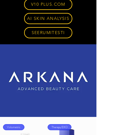
V10 PLUS.COM
AI SKIN ANALYSIS
SEERUMITESTI
Volumetric
Therapy EXO