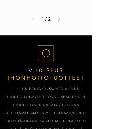
1
/
2
V 10 PLUS
IHONHOITOTUOTTEET
HUIPPULAADUKKAAT V 10 PLUS
IHONHOITOTUOTTEET OVAT JAPANILAISEN
IHONHOITOGURUN AKIKO YOKOTAN
KEHITTÄMÄT. AKIKON MIELESTÄ KAUNIS IHO
ON YHTÄ AIKAA SEKÄ PUHDAS, KIRKAS KUIN
HELEÄ -MYÖS ILMAN MEIKKIÄ. YHDESSÄ